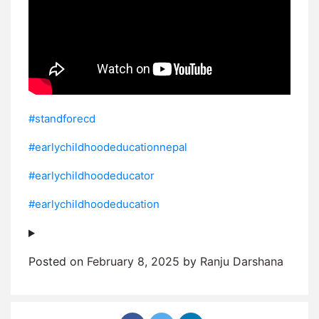
#standforecd
#earlychildhoodeducationnepal
#earlychildhoodeducator
#earlychildhoodeducation
Posted on
February 8, 2025
by
Ranju Darshana