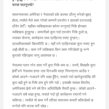
फरक पाउनुभयो?
सामान्यरूपमा अमेरिका र नेपालको वर्क कल्चर दाँज्नु भनेको बृहत्
होला, त्यसैले मैले काम गरेको कम्पनी एमजोन र हालको दराजलाई
दाँजेर हेरौँ। यहाँका व्यक्तिहरूका बारेमा भन्नुपर्दा निकै होनहार
व्यक्तिहरू हुनुहुन्छ। कम्पनीको कुरा गर्दा एमजोन निकै ठुलो छ,
जसका योजना, कार्यक्रम तथा प्रक्रिया स्पष्ट हुन्छन्।
प्राथमिकताबारे क्लियरिटि छ। यहाँ भने प्रक्रियाका कुरा स्पष्ट हुन
अझै बाँकी छ। काम गर्ने व्यक्तिहरू किन काम गरिरहेको छु भन्ने
कुराको गहिराइमा जानु आवश्यक छ।
नेपालमा प्लान गरेर काम गर्ने कुरा निकै कम छ। जस्तै, विवाहकै कुरा
हेर्‍यौँ भने नेपालमा हप्ता–दश दिनअघि मात्र निमन्त्रणा आउँछ र
कोको आउने–नआउने पनि थाहा हुँदैन, जसले गर्दा खानेकुरादेखि धेरै
कुरा बढी हुने वा निकै कम हुने पनि गर्छ। ठ्याक्कै यसका विपरीत,
अमेरिकामा हेर्‍यो भने वर्ष दिन अघिदेखिकै तैयारी हुन्छ। कोको आउने–
नआउने सबै थाहा हुन्छ, जसले गर्दा पूरै कार्यक्रम राम्ररी गर्न
सकिन्छ। त्यसैले यो काम गर्ने तरिका समाजमा कसरी चलिरहेको छ
भन्नेले पनि फरक पार्ने रहेछ।