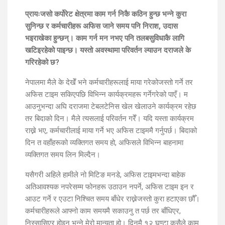
प्रायःजसो कर्पोरेट क्षेत्रमा काम गर्न निकै कठिन हुन्छ भन्ने कुरा
सुनिन्छ र कर्मचारीहरू अफिस जाने समय पनि निराश, उदास
भइराखेका हुन्छन्। काम गर्न मन नभए पनि तलबसुविधाकै लागि
खटिइरहेको पाइन्छ। यस्तो अवस्थामा परिवर्तन ल्याउन दराजले के
गरिरहेको छ?
नेपालमा मैले के देखेँ भने कर्मचारीहरूलाई माया गरेकोजस्तो गर्ने तर
अफिस टाइम सकिएपछि विभिन्न कार्यक्रमहरू गर्नेगरेको पाएँ। म
आउनुभन्दा अघि दराजमा टेबलटेनिस खेल खेलाउने कार्यक्रम रहेछ
तर बिदाको दिन। मैले त्यसलाई परिवर्तन गरेँ। यदि यस्ता कार्यक्रम
राख्ने भए, कर्मचारीलाई माया गर्ने भए अफिस टाइममै गर्नुपर्छ। बिदाको
दिन त वहाँहरूको व्यक्तिगत समय हो, अफिसले विभिन्न बाहनामा
व्यक्तिगत समय लिन मिल्दैन।
यसैगरी अहिले हामीले नो मिटिङ मनडे, अफिस टाइमभन्दा बाहेक
अतिआवश्यक नपरेसम्म फोनहरू उठाउन नपर्ने, अफिस टाइम इन र
आउट गर्ने र एउटा निश्चित समय बाँधेर राख्नेजस्तो कुरा हटाएका छौँ।
कर्मचारीहरूले आफ्नो काम समयमै सकाउनु त पर्छ तर बाँधिएर,
निस्सासिएर होइन भन्ने मेरो मान्यता हो। दिनमै १२ घण्टा कसैले काम