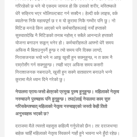
गरिरहेको छ भने यो एकदम जायज हो कि उसको शरीर, मस्तिष्कले
धेरै सक्रिय भएर भोलिपल्टबाट गर्न सक्दैन। हेल्दी वर्क लाइफ, वर्क
ब्यालेन्स निकै महत्वपूर्ण छ र म यो कुरामा निकै गम्भीर पनि छु। नो
मिटिङ मनडे किन आएको भने कर्मचारीहरूलाई नयाँ हप्ताको
सुरुवातदेखि नै मिटिङको तनाब नहोस् र सबैले आनन्दले हप्ताको
योजना बनाउन सकून् भनेर हो। कर्मचारीहरूले आफ्नो धेरै समय
अफिस मै बिताउनुपर्ने हुन्छ र त्यो समय पनि दिक्क लाग्दो,
निरासजनक भयो भने न आफू खुसी हुन सक्नुहुन्छ, न त काम नै
राम्रोसँग गर्न सक्नुहुन्छ। त्यही भएर अफिस समय कसरी
निराशाजनक नबनाउने, खुसी हुन सक्ने वातावारण बनाउने भन्ने
कुरामा मैले ध्यान दिने गरेको छु।
नेपालमा प्रायःजसो क्षेत्रको प्रमुख पुरुष हुनुहुन्छ। महिलाको नेतृत्व
नरुचाउने पुरुषहरू पनि हुनुहुन्छ। तपा
ईं
लाई नेपालमा काम सुरु
गरिसकेपश्चात् महिलाको नेतृत्व नरुचाइएको जस्तो केही तितो
अनुभवहरू भएको छ?
दराजमा मैले त्यस्तो महसुस कहिल्यै गर्नुपरेको छैन। तर दराजभन्दा
बाहेक चाहिँ महिलाको नेतृत्व स्विकार्न गार्हो हुने भावना भने हुँदो रहेछ।