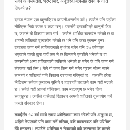
सक्ने अनियमितता, भ्रष्टाचार, अनुत्तरदायित्वलाई रोक्न के नीति
लिएको छ?
दराज नेपाल एक बहुराष्ट्रिय कम्पनीअन्तर्गत पर्छ। त्यसैले पनि यहाँका
नीतिहरू निकै स्पष्ट र कडा छन्। यससँगै दराजभित्रै कानुनी टिम
छ, जसले यी विषयमा काम गर्छ। कसैले आर्थिक चलखेल गरेको छ वा
आफ्नो शक्तिको दुरूपयोग गरेको छ भने पनि कडा एक्सन हुन्छ।
दराजमा काम गर्ने व्यक्तिहरूको एभरेज उमेर पनि २७ वर्षमात्र
भएकाले यस्तो कुरा यहाँ कम नै छ किनभने एमडीले भनेको छ वा
कम्पनीको अन्य शक्तिशाली व्यक्तिले भनेको छ भनेर जे पनि काम गर्ने
संस्कार यहाँ छैन। मैले यो काम किन गर्ने भनेर प्रश्न सोध्न सक्ने
सामर्थ्य र शक्तिको पनि विकास दराजमा गरिएको छ। यससँगै हरेक
मिटिङमा सबैका कुराहरू सुनिने र हाइरार्की घटाउने काम यहाँ भएको
छ। सबैले यहाँ आफ्नो पोजिसन, काम महत्वपूर्ण छ भनेर लिन
सक्नुहुन्छ। त्यसैले कसैलाई रिझाउन आफ्नो शक्तिको दुरूपयोग गर्ने
जस्तो संस्कार छैन।
तपाईंसँग १८ वर्ष लामो समय अमेरिकामा काम गरेको पनि अनुभव छ,
अहिले नेपालको पनि काम गर्ने तरिका, वर्क कल्चरबाट पनि परिचित
हुँदै हुनुहुन्छ। तपाईंले अमेरिका र नेपालको वर्क कल्चरमा के कस्तो