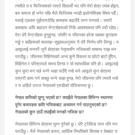
त्यसैले त म फिजिक्सको राम्रो विद्यार्थी भए पनि मेरो क्षेत्र ल्याब होइन,
बरु समाज हो भनेर पछि मैले फिजिक्स नपढी इकोनोमिक्स विषय पढेँ।
मलाई एकदम भुईंस्तरदेखि कामहरू बढाउँदै लग्न मनपर्छ। यसरी
कामहरू अघि बढाउन मेन्टर्सहरूको निकै आवश्यकता पनि पर्दो रहेछ।
मेरा धेरै मेन्टर्सहरू हुनुहुन्छ, जोसँग म जीवनका हरेक पक्षका कुराहरू
गर्छु र वहाँहरूको सल्लाह–सुझावअनुसार नै धेरै निर्णय पनि लिन्छु। म
आफूलाई मनपर्ने जुनै क्षेत्रका नेतृत्वसँग नजिकको सम्बन्ध राख्न मन
पराउँछु। जीवनमा मिहिनेतको अन्य कुनै विकल्प वा छोटो बाटो हुँदैन,
मिहिनेत र परिश्रमले समय लिन्छ र यो स्वाभाविक पनि हो। आफूलाई
कुन कुरा मन पर्छ भन्ने थाहा पाउँदै गयो भने आफूले कुन क्षेत्रमा
राम्ररी काम गर्न सक्छु भन्ने थाहा हुन्छ, मेरो जीवनमा पनि त्यस्तै भयो
र म अहिले दराज नेपालको एमडीको पोजिसनमा छु।
नेपाल कत्तिको घुम्नु भएको छ? तपाईंले नेपालका विभिन्न स्थानमा
पुगेर बजारहरू कति नजिकबाट अध्ययन गर्न पाउनुभएको छ?
नेपालको कुन ठाउँ तपाईंको मनको नजिक छ?
नेपालका विभिन्न क्षेत्रमा घुम्न पुगेको छु। धेरै ट्रेकिङ जान पनि मन
पराउँछु। मैले नेपालको बजार, आर्थिक स्थितिबारे किताब र वेबबाट त