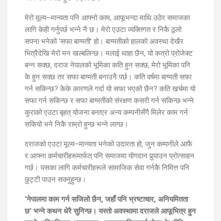
मेरो मूल्य–मान्यता पनि आफ्नो काम, आफूभन्दा माथि उठेर समाजका
लागि केही गर्नुपर्छ भन्ने नै छ। मेरो एउटा व्यक्तिगत र निकै ठूलो
सपना भनेको ‘सफा बाग्मती’ हो। बाग्मतीको हालको अवस्था देखैर
भित्रैदेखि मेरो मन खल्बलिन्छ। मलाई थाहा छैन, यो कत्रो प्रोजेक्ट
बन्न सक्छ, दराज नेपालको भूमिका कति हुन सक्छ, मेरो भूमिका पनि
के हुन सक्छ तर सफा बाग्मती बनाउनै पर्छ। कति वर्षमा बाग्मती सफा
गर्न सकिन्छ? केके कारणले गर्दा यो सफा भएको छैन? कति खर्चमा यो
सफा गर्न सकिन्छ र सफा बाग्मतीको संरक्षण कसरी गर्न सकिन्छ भन्ने
कुराको एउटा बृहत् योजना बनाएर अन्य कम्पनीसँगै मिलेर काम गर्न
सकियो भने निकै राम्रो हुन्छ भन्ने लाग्छ।
दराजको एउटा मूल्य–मान्यता भनेको उदारता हो, जुन कम्पनीले आफै
र आफ्ना कर्मचारीहरूमार्फत् पनि समाजमा योगदान पुर्‍याउन प्रोत्साहन
गर्छ। यसका लागि कर्मचारीहरूले सामाजिक सेवा गर्नकै निमित्त पनि
छुट्टी पाउन सक्नुहुन्छ।
‘नेपालमा काम गर्न सजिलो छैन, जहाँ पनि भ्रष्टाचार, अनियमितता
छ’ भन्ने कथन धेरै सुनिन्छ। यस्तो अवस्थामा दराजले आफूभित्र हुन