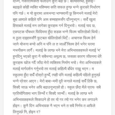
दाँज्ने, नकारात्मकता फैलाउने कुरा बढी छ। बाल्यावस्था, हुर्काइ–
बढाइले कोही व्यक्ति भविष्यमा कति सफल हुन्छ भन्ने कुराको निर्धारण
पनि गर्छ। म यो कुरामा अरूभन्दा भाग्यमानी छु किनभने मलाई मेरो
बुबा आमाले कहिले पनि अरू बच्चाहरूसँग दाँज्नुभएन। सधैँ खुला
हिसाबले मलाई मन लागेका कुराहरू गर्न दिनुभयो। मलाई याद छ,
एकपटक पाँचथर फिदिममा हुँदा सडक भन्ने फिल्म चलिरहेको थियो।
म ठुला दाइहरूसँगै फुटबल खेलिरहेको थिएँ। अचानक फिल्म हेर्न
जाने योजना बन्यो अनि म पनि ल त जाऔँ फ्लिम हेर्न भनेर घरमा
नभनीकन लागेँ। मलाई के लाग्छ भने मेरा अभिभावकहरूले मलाई ‘म’
हुनदिनु भएको कुरा नै सबैभन्दा अमूल्य छ, जसका कारण जीवनमा धेरै
कुराहरू खोज गर्दै जाँदा मेरो व्यक्तित्व निर्माण भयो। मेरा अभिभावकले
मलाई मार्गदर्शन गर्नुभयो तर मलाई कहिल्यै बाँधेर राख्नु भएन। म
स्कुलमा हुँदा सधैँ दोस्रो हुन्थेँ, त्यही पनि मलाई कहिल्यै पहिलो हुनुपर्छ
भन्ने प्रेसर आएन। मेरो बाबा–ममी दुवै जनाले मलाई सधैँ ठिकै छ,
सिक्दै जाऊ भनेर अघि बढाउनुभएको हो। स्कुल छँदा मैले प्रायः सबै
प्रतियोगितामा भाग लिन्थेँ र सिक्दै जान्थेँ। मलाई के लाग्छ भने
अभिभावकहरूले सिकाउने हो तर यो गर त्यो गर भनेर कर लगाउने
होइन। कुनै दिन अभिभावक नै भएन भने त सबै निर्णय त आफैले
लिनुपर्छ नि, होइन र?