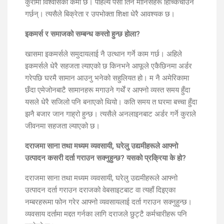
कुरामा विश्वासको कमी छ। पहिल्यै पैसा तिर्न मानिसहरू हिच्किचाउने
गर्छन्। त्यसैले बिक्रेता र उपभोक्ता शिक्षा धेरै आवश्यक छ।
इकमर्स र समाजको सम्बन्ध कस्तो हुन्छ होला?
खासमा इकमर्सले समुदायलाई नै उत्थान गर्ने काम गर्छ। अहिले
इकमर्सले धेरै सहजता ल्याएको छ किनभने आफूले एकैछिनमा अर्डर
गरेपछि घरमै सामान आउनु भनेको सहुलियत हो। म नै अमेरिकामा
छँदा एमेजोनबाटै सामानहरू मगाउने गर्थें र आफ्नो व्यस्त समय हुँदा
यसले धेरै सजिलो पनि बनाएको थियो। कति समय त घरमा बच्चा हुँदा
झनै बजार जान गाह्रो हुन्छ। त्यसैले अनलाइनबाट अर्डर गर्ने कुराले
जीवनमा सहजता ल्याएको छ।
दराजमा साना तथा मध्यम व्यवसायी, घरेलु उद्यमीहरूले आफ्नो
उत्पादन कसरी दर्ता गराउन सक्नुहुन्छ? यसको प्रक्रिया के हो?
दराजमा साना तथा मध्यम व्यवसायी, घरेलु उद्यमीहरूले आफ्नो
उत्पादन दर्ता गराउन दराजको वेबसाइटबाट वा त्यहाँ दिइएका
नम्बरहरूमा फोन गरेर आफ्नो व्यवसायलाई दर्ता गराउन सक्नुहुन्छ।
व्यवसाय दर्तामा मद्दत गर्नका लागि दराजले छुट्टै कर्मचारीहरू पनि