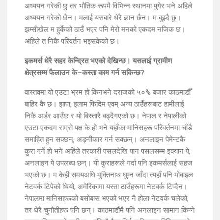
अध्ययन गरेकी छु तर भौतिक रूपमै विभिन्न स्थानमा पुगेर भने अहिले
अध्ययन गरेको छैन। मलाई यसबारे धेरै ज्ञान छैन। म बुझ्दै छु।
झम्सीखेल म हुर्केको ठाउँ भएर पनि मेरो मनको एकदम नजिक छ।
अहिले त निकै परिवर्तन भइसकेको छ।
इकमर्स धेरै सहर केन्द्रित भएको देखिन्छ। यसलाई ग्रामीण
क्षेत्रसम्म फैलाउन के–कस्ता काम गर्न सकिन्छ?
वास्तवमा यो एउटा भ्रम हो किनभने दराजको ५०% बजार काठमाडौँ
बाहिर कै छ। झापा, इलाम फिदिम एवम् अन्य ठाउँहरूबाट हामीलाई
निकै अर्डर आउँछ र यो बिस्तारै बढ्दैगएको छ। नेपाल र नेपालीको
एउटा एकदम राम्रो पक्ष के हो भने यहाँका मानिसहरू परिवर्तनमा चाँडै
समाहित हुन सक्छन्, अङ्गीकार गर्न सक्छन्। अनलाइन पेमेन्टकै
कुरा गर्ने हो भने अहिले तरकारी पसलदेखि पान पसलसम्म इक्यान पे,
अनलाइन पे उपलब्ध छन्। यी कुराहरूले गर्दा पनि इकमर्सलाई सहज
भएको छ। म केही समयअघि मुक्तिनाथ घुम्न जाँदा त्यहाँ पनि मोबाइल
नेटवर्क टिपेको थियो, अमेरिकामा यस्ता ठाउँहरूमा नेटवर्क टिप्दैन।
नेपालमा मानिसहरूको बसोबास भएको भएर नै होला नेटवर्क चलेको,
तर धेरै चुनौतीहरू पनि छन्। काठमाडाैंमै पनि अनलाइन सामान किन्ने