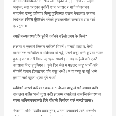
बाटोमा आत्मविश्वासका साथ लागिरहेकी छन्। नेतृत्व समाल्दाका
अनुभव, यस क्षेत्रका चुनौती एवम् अवसर र भावी योजनाका
सन्दर्भमा
रञ्जु दर्शना
र
किसु कुइँकेल
ले दराज नेपालका प्रबन्ध
निर्देशक
आँचल कुँवर
सँग गरेको कुराकानीको सम्पादित अंश यहाँ
प्रस्तुत छः
तपाईं बाल्यावस्थादेखि हुर्कंदै गर्दाको पहिलो लक्ष्य के थियो?
लक्ष्यमा म एकदमै क्लियर कहिल्यै थिइनँ। मलाई थाहा छ, केही
मानिसहरू सानैदेखि म भविष्यमा यो गर्छु, यस्तो बन्छु भन्ने कुरामा स्पष्ट
हुन्छन् तर म सधैँ मिक्स कुराहरू सोच्थेँ। मलाई कहिल्यै पनि एउटै
बाक्सामा फिट हुनुथिएन। कुनै दिन मैले म पाइलट बन्छु भन्थेँ अनि
सँगसँगै फेसन डिजाइनर पनि बन्छु भन्थेँ। म के बन्छु वा गर्छु भन्ने
कुरामा सधैँ दुइटा ध्रुव हुने गर्थ्याे।
व्यक्तिले कस्तो करियर छान्छ वा भविष्यमा आफूले गर्ने काममा कति
सफलता पाउँछ भन्ने कुरा कति हदसम्म तपाईंलाई सामाजिकीकरण वा
घरमा अभिभावकहरूले दिने दीक्षाले निर्धारण गर्छ जस्तो लाग्छ?
नेपालमा अभिभावकीय दबाब हुन्छ, आफ्ना बच्चाबच्चीलाई अरूसँग