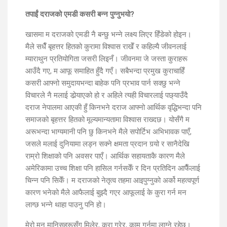
तपाईं दराजको एमडी कसरी बन्न पुग्नुभयो?
खासमा म दराजको एमडी नै बन्छु भन्ने लक्ष्य लिएर हिँडेको होइन।
मैले सधैँ बृहत्तर हितको कुरामा विश्वास राखेँ र कहिल्यै जीवनलाई
म्याराथुन प्रतियोगिता जसरी लिइनँ। जीवनमा जे जस्ता कुराहरू
आउँदै गए, म आफू समाहित हुँदै गएँ। सबैभन्दा प्रमुख कुराचाहिँ
कसरी आफ्नो समुदायभन्दा बाहेक पनि प्रभाव पार्न सक्छु भन्ने
विचारले नै मलाई डोर्‍याएको हो र अहिले त्यही विचारलाई पछ्याउँदै
दराज नेपालमा आएकी हुँ किनभने दराज आफ्नो आर्थिक वृद्धिभन्दा पनि
समाजको बृहत्तर हितको मूल्यमान्यतामा विश्वास राख्दछ। योसँगै म
अरूभन्दा भाग्यमानी पनि छु किनभने मैले सपोर्टिभ अभिभावक पाएँ,
जसले मलाई दुनियामा लड्न सक्ने क्षमता प्रदान गर्‍यो र सानैदेखि
राम्रो शिक्षाको पनि अवसर पाएँ। आर्थिक सहायताकै कारण मैले
अमेरिकामा उच्च शिक्षा पनि हासिल गर्नसकेँ र दिन प्रतिदिन आफैँलाई
चिन्न पनि सिकेँ। म दराजको नेतृत्व तहमा आइपुग्नुको अर्को महत्वपूर्ण
कारण भनेको मैले आफैलाई बुझ्दै गएर आफूलाई के कुरा गर्न मन
लाग्छ भन्ने थाहा पाउनु पनि हो।
मेरो मन मानिसहरूसँग मिलेर, कुरा गरेर, काम गर्नमा लाग्ने रहेछ।