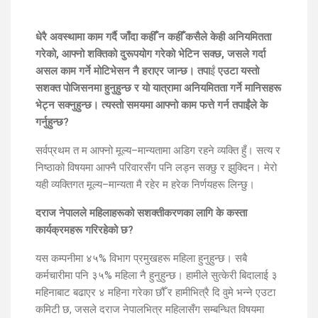
धेरै अवस्थामा काम गर्दै जाँदा कहीँ न कहीँ कसैले केही अनियमितता
गरेको, आफ्नो शक्तिको दुरूपयोग गरेको भेटिन सक्छ, जसले गर्दा
असल काम गर्ने मोटिभेसन नै हराएर जान्छ। तपा
ईं
एउटा यस्तो
सशक्त पोजिसनमा हुनुहुन्छ र यो यात्रामा अनियमितता गर्ने मानिसहरू
भेट्न सक्नुहुन्छ। त्यस्तो समयमा आफ्नो काम फत्ते गर्न तपाईंले के
गर्नुहुन्छ?
सर्वप्रथम त म आफ्नो मूल्य–मान्यतामा अडिग रहने व्यक्ति हुँ। सत्य र
निष्ठाको विषयमा आफ्नै परिवारसँग पनि लड्न सक्छु र झुक्दिन। मेरो
यही व्यक्तिगत मूल्य–मान्यता मै रहेर म हरेक निर्णयहरू लिन्छु।
दराज नेपालले महिलाहरूको सशक्तीकरणका लागि के कस्ता
कार्यक्रमहरू गरिरहेको छ?
यस कम्पनीमा ४५% विभाग प्रमुखहरू महिला हुनुहुन्छ। सबै
कर्मचारीमा पनि ३५% महिला नै हुनुहुन्छ। हामीले सुत्केरी बिदालाई ३
महिनाबाट बढाएर ४ महिना गरेका छौँ र हामीभित्रै दि वुमे भन्ने एउटा
कमिटी छ, जसले दराज नेपालभित्र महिलासँग सम्बन्धित विषयमा