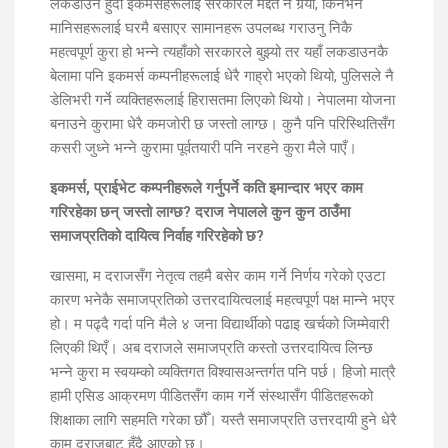
लकडाउन हुँदा इकमर्सहरूलाई सरकारले मद्दत नै गर्‍यो, किनभने
मानिसहरूलाई घरमै बसाएर सामानहरू उपलब्ध गराउनु निकै
महत्वपूर्ण कुरा हो भन्ने त्यहाँको सरकारले बुझ्यो तर यहाँ लकडाउनकै
बेलामा पनि इकमर्स कम्पनीहरूलाई धेरै गाह्रो भएको थियो, पुलिसले नै
डेलिभरी गर्ने व्यक्तिहरूलाई हिरासतमा लिएको थियो। नेपालमा योजना
बनाउने कुरामा धेरै कमजोरी छ जस्तो लाग्छ। कुनै पनि परिस्थितिसँग
कसरी जुध्ने भन्ने कुरामा पूर्वतयारी पनि नरहने कुरा मैले पाएँ।
इकमर्स, प्राईभेट कम्पनीहरूले गर्नुपर्ने कति इमान्दार भएर काम
गरिरहेका छन् जस्तो लाग्छ? दराज नेपालले कुन कुन ठाउँमा
समाजप्रतिको दायित्व निर्वाह गरिरहेको छ?
खासमा, म दराजसँग नेतृत्व तहमै बसेर काम गर्ने निर्णय गरेको एउटा
कारण भनेकै समाजप्रतिको उत्तरदायित्वलाई महत्वपूर्ण पक्ष मान्ने भएर
हो। म पढ्दै गर्दा पनि मैले ४ जना विद्यार्थीको पढाइ खर्चको जिम्मेवारी
लिएकी थिएँ। अब दराजले समाजप्रति कस्तो उत्तरदायित्व लिन्छ
भन्ने कुरा म स्वयम्को व्यक्तिगत विश्वासअन्तर्गत पनि पर्छ। हिजो मात्रै
हामी एसिड आक्रमण पीडितसँग काम गर्ने संस्थासँग पीडितहरूको
शिक्षाका लागि सहमति गरेका छौँ। यस्तै समाजप्रति उत्तरदायी हुने धेरै
काम दराजबाट हुँदै आएको छ।