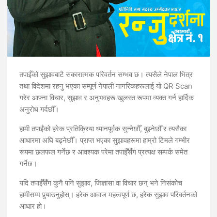
तपाईँको सुझावबाटै सकारात्मक परिवर्तन सम्भव छ। त्यसैले नेपाल भित्र
तथा विदेशमा रहनु भएका सम्पूर्ण नेपाली नागरिकहरूलाई यो QR Scan
गरेर आफ्ना विचार, सुझाव र अनुभवहरू खुलस्त रूपमा व्यक्त गर्न हार्दिक
अनुरोध गर्दछौँ।
हामी तपाईंको हरेक प्रतिक्रिया ध्यानपूर्वक सुन्‍नेछौँ, बुझ्‍नेछौँ र त्यसैका
आधारमा अघि बढ्नेछौँ। प्राप्त भएका सुझावहरूमा हाम्रो टिमले गम्भीर
रूपमा छलफल गर्नेछ र आवश्यक परेमा तपाईँसँग प्रत्यक्ष सम्पर्क समेत
गर्नेछ।
यदि तपाईँसँग कुनै पनि सुझाव, जिज्ञासा वा विचार छन् भने निसंकोच
हामीसम्म पुर्‍याउनुहोस्। हरेक आवाज महत्वपूर्ण छ, हरेक सुझाव परिवर्तनको
आधार हो।