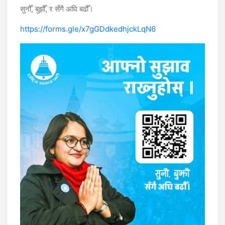
सुनौँ, बुझौँ, र सँगै अघि बढौँ।
https://forms.gle/x7gGDdkedhjckLqN6